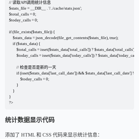
// 读取API调用统计信息

$stats_file = __DIR__ . '/../cache/stats.json';

$total_calls = 0;

$today_calls = 0;

if (file_exists($stats_file)) {

    $stats_data = json_decode(file_get_contents($stats_file), true);

    if ($stats_data) {

        $total_calls = isset($stats_data['total_calls']) ? $stats_data['total_calls'] : 0
        $today_calls = isset($stats_data['today_calls']) ? $stats_data['today_calls']
        // 检查是否是新的一天

        if (isset($stats_data['last_call_date']) && $stats_data['last_call_date'] != d
            $today_calls = 0;

        }

    }

}

?>
统计数据显示代码
添加了 HTML 和 CSS 代码来显示统计信息：