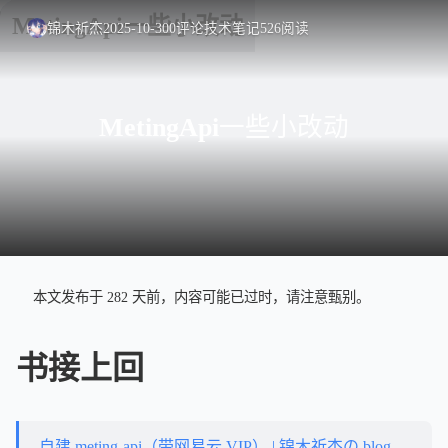
锦木祈杰
2025-10-30
0
评论
技术笔记
526
阅读
MetingApi一些小改动
本文发布于 282 天前，内容可能已过时，请注意甄别。
书接上回
自建 meting-api（带网易云 VIP） | 锦木祈杰の blog