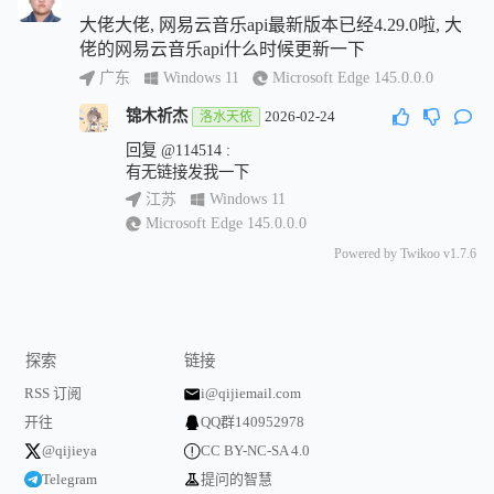
大佬大佬, 网易云音乐api最新版本已经4.29.0啦, 大
佬的网易云音乐api什么时候更新一下
广东
Windows 11
Microsoft Edge 145.0.0.0
锦木祈杰
2026-02-24
洛水天依
回复
@114514
:
有无链接发我一下
江苏
Windows 11
Microsoft Edge 145.0.0.0
Powered by
Twikoo
v1.7.6
探索
链接
RSS 订阅
i@qijiemail.com
开往
QQ群140952978
@qijieya
CC BY-NC-SA 4.0
Telegram
提问的智慧