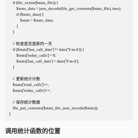
    if (file_exists($stats_file)) {

        $stats_data = json_decode(file_get_contents($stats_file), true);

        if ($stats_data) {

            $stats = $stats_data;

        }

    }

    // 检查是否是新的一天

    if ($stats['last_call_date'] != date('Y-m-d')) {

        $stats['today_calls'] = 0;

        $stats['last_call_date'] = date('Y-m-d');

    }

    // 更新统计计数

    $stats['total_calls']++;

    $stats['today_calls']++;

    // 保存统计数据

    file_put_contents($stats_file, json_encode($stats));

}
调用统计函数的位置