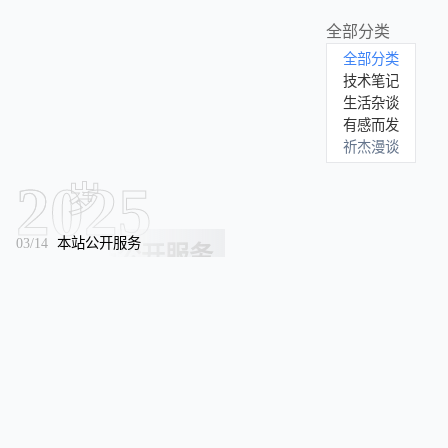
全部分类
全部分类
技术笔记
生活杂谈
有感而发
祈杰漫谈
2025
2
岁
1月
03/14
本站公开服务