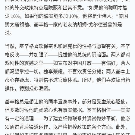
他的外交政策特点是隐蔽和出其不意。“如果他的聪明才智
少 10%，如果他的诚实能多加 10%，他将是个伟人。”美国
犹太裔领袖、基辛格一家的老友纳胡姆·戈尔德曼曾如是
说。
当然，基辛格喜欢保密也和尼克松的性格与愿望有关。基辛
格反映——并加强了——提拔他的总统的阴暗面。两人都对
戏剧性的震撼之举——如宣布对中国开放——有偏好；两人
都渴望掌控一切，独享荣耀，不喜欢责任分摊；两人基本上
都心存疑虑，特别信不过官僚体系。所以，他们喜欢搞暗箱
操作，特别担心泄密。
基辛格总是想让他的同事置身事外，部分是受虚荣心驱使，
但多数时候他的虚荣心也有事实依据。基辛格相信——其实
有一定的道理——为了建立细微联系并调试微妙平衡，他必
须通过背后渠道运作，以严格把控政策的各个方面。此外，