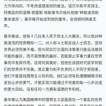
力为导向的、不考虑道德准则的做法。诺贝尔和平奖得主、
阿根廷的阿道弗·佩雷斯·埃斯基韦尔指斥他搞“种族清洗和
集体谋杀”。基辛格开始谈到他的童年，全场顿时鸦雀无
声。
基辛格说，他有十几位亲人死于犹太人大屠杀，所以他对种
族清洗的性质略知一二。对人权斗士和反战人士而言，坚持
世界必须完美不难。但与现实打交道的决策者只能设法做到
可能的最好，而不是想象的最好。若能禁止军事力量在世界
事务中发挥作用，这将何其美好，但他在孩提时代就学到我
们的世界并不完美。真正要为和平负责的人不同于旁观者，
他们不能冒纯理想主义的风险。他们必须有处理模糊情况和
妥协让步的勇气，才能实现只能通过不完美的每一小步达成
的更大目标。没有任何一方拥有道德的专利权。
基辛格认为美国精神中的理想主义层面是在一个紊乱的世界