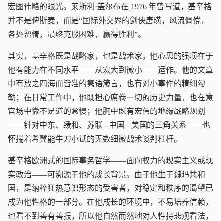
宏图伟略的眼光。莱斯利·盖尔布在 1976 年曾写道，基辛格
并不是俾斯麦，而是“国际外交界的剑侠唐璜，风流倜傥，
各处留情，最终克服困难，赢得胜利”。
其实，基辛格既是战略家，也是战术家。他心思的强项在于
他有能力在不同水平——从宏大到微小——运作。他的文章
中有放之四海而皆准的隽语箴言，也有对小事件的精细勾
勒；在日常工作中，他既担心席卷一切的历史力量，也在意
官场中微不足道的怠慢；他胸中既有宏伟的地缘战略规划
——针对中东、缓和、苏联 - 中国 - 美国的三角关系——也
怀揣着希冀能牛刀小试的无数细微战术谈判杠杆。
基辛格欧洲式的国际事务哲学——面向权力的现实主义或现
实政治——可溯源于他的成长背景。由于他生于魏玛共和
国，是纳粹狂热意识形态的受害者，对稳定和秩序的渴望已
成为他性格的一部分。在他成长的环境中，不易培养信赖，
也看不到善有善报，所以他自然而然地对人性持悲观看法，