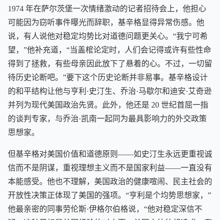
1974 年在萨尔茨堡一次情绪激动的记者招待会上，他担心
可能因为窃听事件曝光而辞职，基辛格显得异常伤感。他
说，有人说他对稳定均势比对道德问题更关心。“我宁可希
望，”他补充道，“当盖棺论定时，人们会记得或许有些性命
得到了拯救，有些母亲因此放下了悬着的心。不过，一切留
待历史论断吧。”要下这个历史论断并非易事。基辛格设计
的和平结构让他与亨利·史汀生、乔治·马歇尔和迪安·艾奇逊
并列为现代美国政治先贤。此外，他还是 20 世纪首屈一指
的谈判专家，与乔治·凯南一起同为最具影响力的外交政策
思想家。
但基辛格对美国价值和道德原则——如史汀生永远更重视诚
信而不是阴谋，重视理想主义而不是国家利益——一直没有
本能感受。他也不理解，美国政治的健康喧闹、民主社会的
开放性决策正体现了美国的强项。“亨利是个均势思想家，”
他最亲密的同事劳伦斯·伊格尔伯格说，“他对稳定深信不