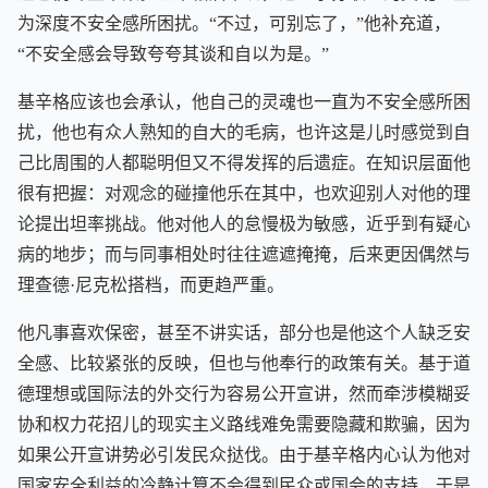
为深度不安全感所困扰。“不过，可别忘了，”他补充道，
“不安全感会导致夸夸其谈和自以为是。”
基辛格应该也会承认，他自己的灵魂也一直为不安全感所困
扰，他也有众人熟知的自大的毛病，也许这是儿时感觉到自
己比周围的人都聪明但又不得发挥的后遗症。在知识层面他
很有把握：对观念的碰撞他乐在其中，也欢迎别人对他的理
论提出坦率挑战。他对他人的怠慢极为敏感，近乎到有疑心
病的地步；而与同事相处时往往遮遮掩掩，后来更因偶然与
理查德·尼克松搭档，而更趋严重。
他凡事喜欢保密，甚至不讲实话，部分也是他这个人缺乏安
全感、比较紧张的反映，但也与他奉行的政策有关。基于道
德理想或国际法的外交行为容易公开宣讲，然而牵涉模糊妥
协和权力花招儿的现实主义路线难免需要隐藏和欺骗，因为
如果公开宣讲势必引发民众挞伐。由于基辛格内心认为他对
国家安全利益的冷静计算不会得到民众或国会的支持，于是