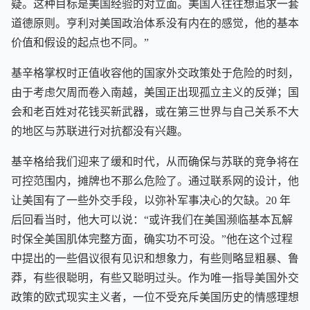
疑。这种目标是美国经验的对立面。美国人往往想追求一套
道德原则。亨利对美国政治体系没有内在的感觉，他的基本
价值和假设的起点也不同。”
基辛格掌权时正值收容他的国家外交政策处于危险的时刻，
由于考虑欠周而卷入南越，美国正出现孤立主义的反弹；国
会和老百姓对花钱买新武器，或在第三世界与自己关系不大
的地区与苏联进行对抗都没有兴趣。
基辛格给我们迎来了缓和时代，从而确保与苏联的竞争将在
可控范围内，摊牌也不那么危险了。通过联系网的设计，他
让美国有了一些外交手段，以弥补军事决心的欠缺。20 年
后回看当时，他大可以说：“或许我们在美国濒临基本瓦解
时保全美国肌体完整方面，确实功不可没。”他在这个过程
中提出的一些倡议很有见识和想象力，有些则略显粗暴、鲁
莽，有些很聪明，有些又聪明过头。作为唯一指导美国外交
政策的欧式现实主义者，一位不受充斥美国历史的情感理想