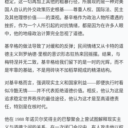
稳定，这一切再加上其他的粗暴行径，所展现的是一种对美
国人自认的外交政策历史根基——尊重人权、国际法、民主
及其他理想价值——的漠视。基辛格作为政治人物所遭遇的
挫折，作为一个人所引起的对抗情绪，都是因为在许多人眼
中，他的地缘政治计算完全忽视了道德。
基辛格的做法导致了对缓和的反弹；民间情绪又从卡特的道
德主义到罗纳德·里根的意识形态狂热来回摇摆。结果，与
梅特涅并无二致，基辛格给我们留下的是一时的光辉，而不
是牢靠的基础，不是用砖块不加稻草砌成的精湛结构。
对基辛格而言，强调现实主义和国家利益——即便执行时看
似冷酷无情——并不代表拒绝道德价值。相反，他认为这是
追求稳定世界秩序的最佳途径，他认为这才是至高道德责
任，特别是在核时代。
他在 1988 年诺贝尔奖得主的巴黎聚会上曾试图解释现实主
义与道德之间的关系。在一次闭门会议中，有人攻击他以权