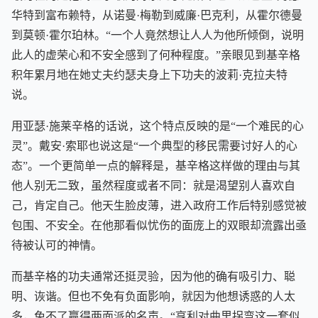
华特到富布赖特，从诺曼·梅勒到威廉·巴克利，从霍尔德曼
到莫顿·霍尔珀林。“一个人竟然想让人人为他所倾倒，说明
此人的虚荣心和不安全感到了何种程度。”亲眼见到基辛格
积年累月地在她丈夫约瑟夫身上下功夫的波莉·克拉夫特
说。
用亚瑟·施莱辛格的话说，这个特点反映的是“一个难民的心
灵”。戴安·索耶也说这是“一个典型的移民需要讨好人的心
态”。一个更简单一点的解释是，基辛格这样做的理由与其
他人别无二致，虽然程度或者不同：就是渴望别人喜欢自
己，肯定自己。他天生脸皮薄，进入政府工作后特别感觉被
包围、不安全。在他那看似忧伤的面庞上的双眼却流露出亟
待被认可的神情。
而基辛格的功夫通常还挺灵验，因为他的确有吸引力、聪
明、诙谐。但也不免有负面影响，就因为他想诱惑的人太
多，免不了赢得两面派的名声。“亨利对曲里拐弯这一套似