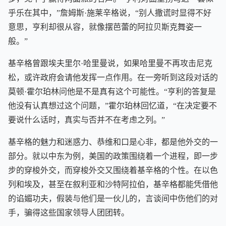
乎乐在其中，”詹姆斯·施莱辛格说，“别人撒谎时显得不好
意思，亨利却很从容，就像摆芭蕾的阿拉贝斯克舞姿一
般。”
基辛格曾跟埃夫里尔·哈里曼说，如果哈里曼不再攻击尼克
松，或许政府会请他发挥一点作用。在一旁听到这段对话的
莫顿·霍尔珀林问他是不是真有这个可能性。“亨利的答复是
他没有认真想过这个问题，”霍尔珀林回忆道，“在决定要不
要说什么话时，真实与否并不在考虑之列。”
基辛格的魅力和迷惑力、恭维和口是心非，都是他外交的一
部分。就以中东为例，美国的政策围绕着一个进程，即一步
步的穿梭外交，而穿梭外交又围绕着基辛格的个性。在以色
列和埃及，甚至在叙利亚和沙特阿拉伯，基辛格都能凭借他
的谄媚功夫，假装与他们是一伙儿的，言谈间中伤他们的对
手，骗得这些国家领导人团团转。