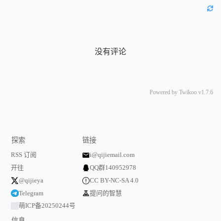
没有评论
Powered by
Twikoo
v1.7.6
探索
链接
RSS 订阅
i@qijiemail.com
开往
QQ群140952978
@qijieya
CC BY-NC-SA 4.0
Telegram
提问的智慧
萌ICP备20250244号
信息