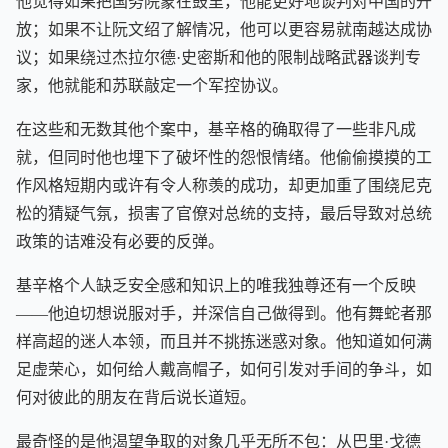
他觉得如果把国务院蒙在鼓里，他能更好地谈判对中国的开
放；如果不让阮文绍了解情况，他可以更容易就南越达成协
议；如果绕过杰拉尔德·史密斯和他的限制战略武器谈判专
家，他就能和苏联敲定一个军控协议。
在这些和无数其他个案中，基辛格的确取得了一些非凡成
就，但同时他也埋下了破坏性的怨恨情绪。他偷偷摸摸的工
作风格短期内或许有令人称羡的成功，却更加重了围绕尼克
松的猜疑气氛，损害了官僚对总统的支持，最后导致对总统
政策的诘难没有必要的反弹。
基辛格个人缺乏安全感和知识上的唯我独尊还有一个反映
——他迫切想说服对手，并深信自己做得到。他有舞蛇者那
样高超的迷人本领，而且并不挑拣迷惑对象。他知道如何满
足虚荣心，如何给人戴高帽子，如何引发对手间的争斗，如
何对彼此的朋友在背后说长道短。
最奇怪的是他渴望争取的对象几乎无所不包：从巴里·戈德