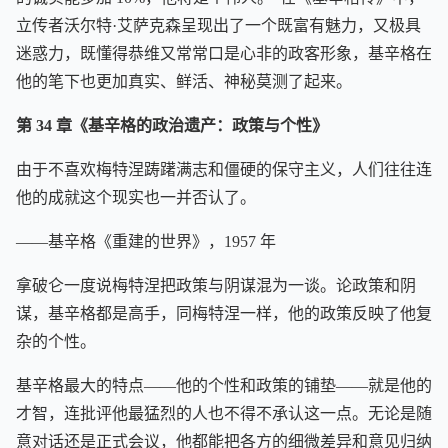
立传者沃尔特·艾萨克森呈现出了一个既富有魅力，又极具
迷惑力，既懂得恭维又常常口是心非的政客形象，基辛格在
他的笔下也更加真实、鲜活、神秘莫测了起来。
第 34 章《基辛格的政治遗产：政策与个性》
由于不喜欢梅特涅踌躇满志和僵硬的保守主义，人们往往连
他的成就这个现实也一并否认了。
——基辛格《重建的世界》，1957 年
拿破仑一度说梅特涅把政策与阴谋混为一谈。论政策和阴
谋，基辛格都是高手，同梅特涅一样，他的政策反映了他复
杂的个性。
基辛格最大的特点——他的个性和政策的铺垫——就是他的
才智，连批评他最猛烈的人也不得不承认这一点。无论是随
意对话还是正式会议，他都能把各方的细微差异和意见归纳