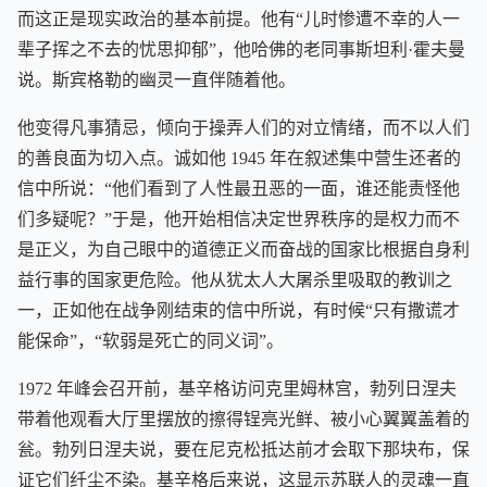
而这正是现实政治的基本前提。他有“儿时惨遭不幸的人一
辈子挥之不去的忧思抑郁”，他哈佛的老同事斯坦利·霍夫曼
说。斯宾格勒的幽灵一直伴随着他。
他变得凡事猜忌，倾向于操弄人们的对立情绪，而不以人们
的善良面为切入点。诚如他 1945 年在叙述集中营生还者的
信中所说：“他们看到了人性最丑恶的一面，谁还能责怪他
们多疑呢？”于是，他开始相信决定世界秩序的是权力而不
是正义，为自己眼中的道德正义而奋战的国家比根据自身利
益行事的国家更危险。他从犹太人大屠杀里吸取的教训之
一，正如他在战争刚结束的信中所说，有时候“只有撒谎才
能保命”，“软弱是死亡的同义词”。
1972 年峰会召开前，基辛格访问克里姆林宫，勃列日涅夫
带着他观看大厅里摆放的擦得锃亮光鲜、被小心翼翼盖着的
瓮。勃列日涅夫说，要在尼克松抵达前才会取下那块布，保
证它们纤尘不染。基辛格后来说，这显示苏联人的灵魂一直