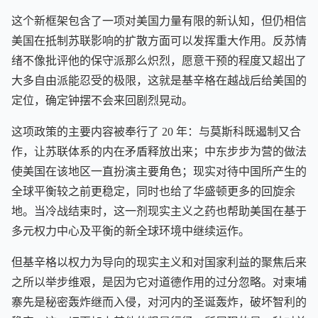
这个新框架包含了一项对美国力量有限的新认知，但仍相信
美国在抵制苏联影响的扩散方面可以发挥重大作用。反苏情
绪不像批评他的保守派那么炽烈，愿意干预的程度又超出了
大多自由派能忍受的极限，这就是基辛格在越战后给美国的
定位，确定钟摆不会来回剧烈晃动。
这项政策的主要内容被奉行了 20 年：与莫斯科既遏制又合
作，让苏联体系的内在矛盾释放出来；中东步步为营的做法
使美国在该地区一直扮演主要角色；现实对待中国所产生的
全球平衡较之前更稳定，同时也给了华盛顿更多的回旋余
地。当冷战结束时，这一剂现实主义之药也帮助美国在基于
多元权力中心及平衡的新全球环境中继续运作。
但基辛格以权力为导向的现实主义和对国家利益的聚焦后来
之所以举步维艰，是因为它对道德作用的过分忽略。对柬埔
寨先是秘密轰炸继而入侵，对河内的圣诞轰炸，破坏智利的