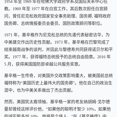
1954 年至 1969 年在哈佛大学政府学系及国际关系中心任
教。1969 年至 1977 年在白宫工作，其后数次担任白宫顾
问，曾任尼克松政府国家安全事务助理、国务卿, 福特政府
国务卿、总统情报委员会委员、国防政策顾问等职位。
1971 年，基辛格作为尼克松总统的先遣代表秘密访华，为
中美建交作出历史性贡献。1973 年，基辛格在巴黎完成了
结束越南战争的谈判，并因此与黎德寿共同获得诺贝尔和平
奖。1977 年，获得福特总统授予的总统自由勋章。2016 年
5 月，获得美国国防部卓越公共服务奖章。
基辛格一生传奇，对美国外交政策影响重大，被美国前总统
福特称为“美国历史上最伟大的国务卿”。他在自己的政治生
涯中，也为中美关系做出了杰出贡献。
然而，美国犹太裔领袖、基辛格一家的老友纳胡姆·戈尔德
曼却曾经这样评价他，“如果他的聪明才智少 10%，如果他
的诚实能多加 10%，他将是个伟人。”在《基辛格传》中，