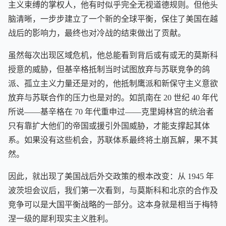
主义束缚的掌权人，他有时似乎完全无视道德规则。但他头
脑清晰，一步步建立了一个新的全球平衡，保住了美国在越
战后的影响力，最终也对冷战的结束做出了贡献。
虽然每次出现区域危机，他总能看到背后或有或无的莫斯科
授意的威胁，但基辛格抵制当时试图放弃与苏联竞争的鸽
派、孤立主义力量还是对的，他抵制鹰派和新保守主义意欲
放弃与苏联合作的压力也是对的。如凯南在 20 世纪 40 年代
所说——基辛格在 70 年代重申过——克里姆林宫的统治者
只有靠扩大他们的帝国或援引外国威胁，才能支撑起其体
系。如果没有这些机会，苏联体系最终将土崩瓦解，果不其
然。
因此，就出现了美国战后外交政策的根本改变：从 1945 年
波茨坦会议后，我们第一次看到，与莫斯科和北京的合作及
竞争可以是大国平衡战略的一部分。这本身就是相当于梅特
涅一级的犀利现实主义胜利。